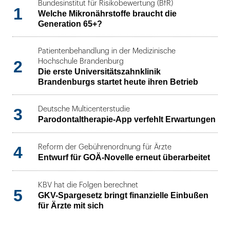
Bundesinstitut für Risikobewertung (BfR)
1
Welche Mikronährstoffe braucht die
Generation 65+?
Patientenbehandlung in der Medizinische
2
Hochschule Brandenburg
Die erste Universitätszahnklinik
Brandenburgs startet heute ihren Betrieb
3
Deutsche Multicenterstudie
Parodontaltherapie-App verfehlt Erwartungen
4
Reform der Gebührenordnung für Ärzte
Entwurf für GOÄ-Novelle erneut überarbeitet
KBV hat die Folgen berechnet
5
GKV-Spargesetz bringt finanzielle Einbußen
für Ärzte mit sich