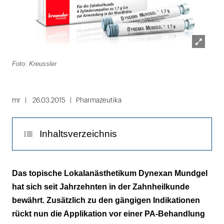
Lightbox
Foto: Kreussler
öffnen
mr
26.03.2015
Pharmazeutika
Inhaltsverzeichnis
Problem mit schmerzempfindlichen
Das topische Lokalanästhetikum Dynexan Mundgel
Patienten
hat sich seit Jahrzehnten in der Zahnheilkunde
bewährt. Zusätzlich zu den gängigen Indikationen
Monopräparat mit guter Verträglichkeit
rückt nun die Applikation vor einer PA-Behandlung