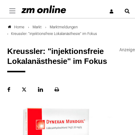
S
Markt
Marktmeldungen
Home
Kreussler: "injektionsfreie Lokalanästhesie" im Fokus
Kreussler: "injektionsfreie
Lokalanästhesie" im Fokus
Facebook
Plattform
LinekdIn
Seite
X
ausdrucken