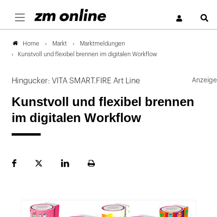
S
Markt
Marktmeldungen
Home
Kunstvoll und flexibel brennen im digitalen Workflow
Hingucker: VITA SMART.FIRE Art Line
Kunstvoll und flexibel brennen
im digitalen Workflow
Facebook
Plattform
LinekdIn
Seite
X
ausdrucken