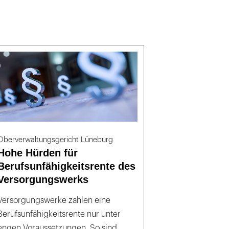
Oberverwaltungsgericht Lüneburg
Hohe Hürden für
Berufsunfähigkeitsrente des
Versorgungswerks
Versorgungswerke zahlen eine
Berufsunfähigkeitsrente nur unter
engen Voraussetzungen. So sind