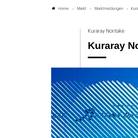
Markt
Marktmeldungen
Kur
Home
Kuraray Noritake
Kuraray N