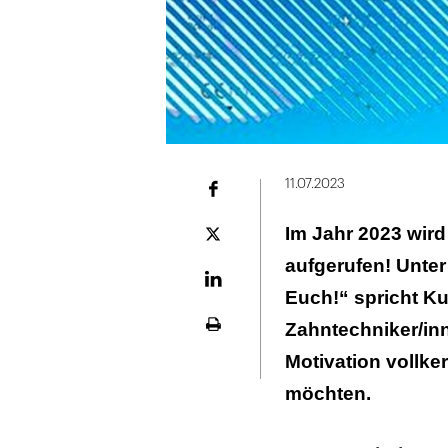
11.07.2023
Facebook
Im Jahr 2023 wir
Plattform
X
aufgerufen! Unter
LinekdIn
Euch!“ spricht Ku
Zahntechniker/inn
Seite
ausdrucken
Motivation vollk
möchten.