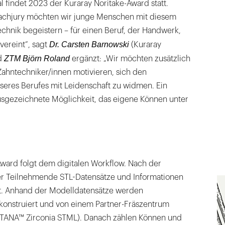
l findet 2023 der Kuraray Noritake-Award statt.
achjury möchten wir junge Menschen mit diesem
chnik begeistern – für einen Beruf, der Handwerk,
Dr. Carsten Barnowski
vereint“, sagt
(Kuraray
ZTM Björn Roland
ed
ergänzt: „Wir möchten zusätzlich
Zahntechniker/innen motivieren, sich den
eres Berufes mit Leidenschaft zu widmen. Ein
usgezeichnete Möglichkeit, das eigene Können unter
Award folgt dem digitalen Workflow. Nach der
r Teilnehmende STL-Datensätze und Informationen
t. Anhand der Modelldatensätze werden
konstruiert und von einem Partner-Fräszentrum
KATANA™ Zirconia STML). Danach zählen Können und