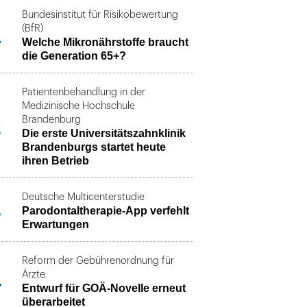
Bundesinstitut für Risikobewertung
1
(BfR)
Welche Mikronährstoffe braucht
die Generation 65+?
Patientenbehandlung in der
Medizinische Hochschule
2
Brandenburg
Die erste Universitätszahnklinik
Brandenburgs startet heute
ihren Betrieb
Deutsche Multicenterstudie
3
Parodontaltherapie-App verfehlt
Erwartungen
Reform der Gebührenordnung für
4
Ärzte
Entwurf für GOÄ-Novelle erneut
überarbeitet