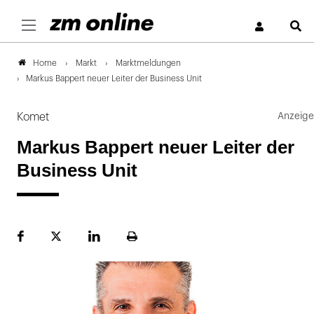
S
Markt
Marktmeldungen
Home
Markus Bappert neuer Leiter der Business Unit
Komet
Markus Bappert neuer Leiter der
Business Unit
Facebook
Plattform
LinekdIn
Seite
X
ausdrucken