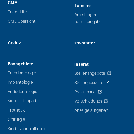
CME
Termine
Erste Hilfe
Anleitung zur
CME Übersicht
Termineingabe
Archiv
zm-starter
Fachgebiete
Inserat
Parodontologie
Stellenangebote
Implantologie
Stellengesuche
Endodontologie
Praxismarkt
Kieferorthopädie
Verschiedenes
Prothetik
Anzeige aufgeben
Chirurgie
Kinderzahnheilkunde