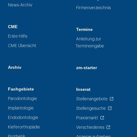
News-Archiv
Firmenverzeichnis
CME
Termine
Erste Hilfe
Anleitung zur
CME Übersicht
Termineingabe
Archiv
zm-starter
Fachgebiete
Inserat
Parodontologie
Stellenangebote
Implantologie
Stellengesuche
Endodontologie
Praxismarkt
Kieferorthopädie
Verschiedenes
Prothetik
Anzeige aufgeben