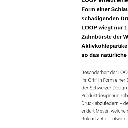
LOOP erneut eine 
Form einer Schla
schädigenden Dru
LOOP wiegt nur 12
Zahnbürste der We
Aktivkohlepartike
so das natürliche
Besonderheit der LOOP 
ihr Griff in Form eine
der Schweizer Design 
Produktdesignerin Fab
Druck abzufedern – d
erklärt Meyer, welch
Roland Zettel entwicke