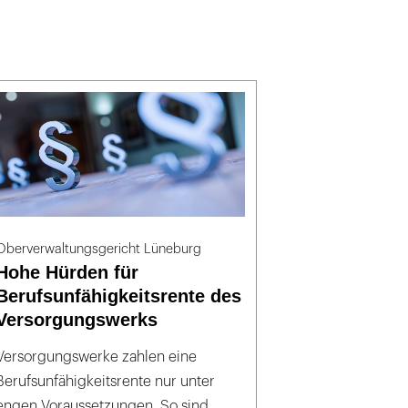
Oberverwaltungsgericht Lüneburg
Hohe Hürden für
Berufsunfähigkeitsrente des
Versorgungswerks
Versorgungswerke zahlen eine
Berufsunfähigkeitsrente nur unter
engen Voraussetzungen. So sind