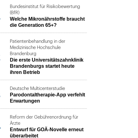
Bundesinstitut für Risikobewertung
1
(BfR)
Welche Mikronährstoffe braucht
die Generation 65+?
Patientenbehandlung in der
Medizinische Hochschule
2
Brandenburg
Die erste Universitätszahnklinik
Brandenburgs startet heute
ihren Betrieb
Deutsche Multicenterstudie
3
Parodontaltherapie-App verfehlt
Erwartungen
Reform der Gebührenordnung für
4
Ärzte
Entwurf für GOÄ-Novelle erneut
überarbeitet