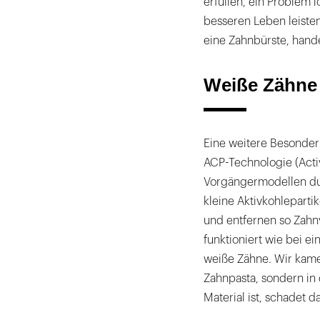
erfüllen, ein Problem 
besseren Leben leisten
eine Zahnbürste, hande
Weiße Zähne 
Eine weitere Besonder
ACP-Technologie (Activ
Vorgängermodellen dur
kleine Aktivkohleparti
und entfernen so Zahn
funktioniert wie bei e
weiße Zähne. Wir kamen
Zahnpasta, sondern in 
Material ist, schadet d