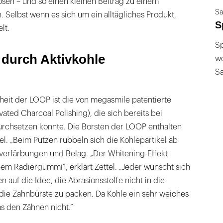
lösen – und so einen kleinen Beitrag zu einem
Sa
. Selbst wenn es sich um ein alltägliches Produkt,
S
lt.
Sp
durch Aktivkohle
we
S
heit der LOOP ist die von megasmile patentierte
ated Charcoal Polishing), die sich bereits bei
chsetzen konnte. Die Borsten der LOOP enthalten
kel. „Beim Putzen rubbeln sich die Kohlepartikel ab
verfärbungen und Belag. „Der Whitening-Effekt
inem Radiergummi“, erklärt Zettel. „Jeder wünscht sich
 auf die Idee, die Abrasionsstoffe nicht in die
die Zahnbürste zu packen. Da Kohle ein sehr weiches
as den Zähnen nicht.”