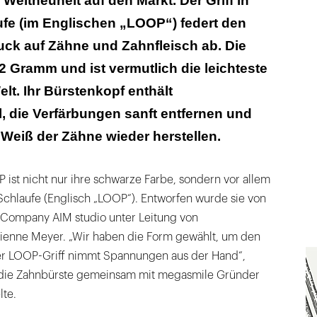
Weltneuheit auf den Markt. Der Griff in
ufe (im Englischen „LOOP“) federt den
ck auf Zähne und Zahnfleisch ab. Die
 Gramm und ist vermutlich die leichteste
lt. Ihr Bürstenkopf enthält
l, die Verfärbungen sanft entfernen und
 Weiß der Zähne wieder herstellen.
ist nicht nur ihre schwarze Farbe, sondern vor allem
r Schlaufe (Englisch „LOOP“). Entworfen wurde sie von
Company AIM studio unter Leitung von
ienne Meyer. „Wir haben die Form gewählt, um den
er LOOP-Griff nimmt Spannungen aus der Hand“,
e die Zahnbürste gemeinsam mit megasmile Gründer
lte.