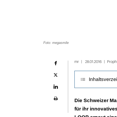
Foto: megasmile
mr
28.01.2016
Proph
Facebook
Plattform
Inhaltsverze
X
LinekdIn
Design nur in 
Die Schweizer Ma
Seite
ausdrucken
für ihr innovativ
Weiße Zähne d