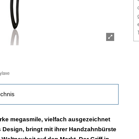
Lightbox
öffnen
ylaxe
ichnis
Verbindung mit Funktion
rke megasmile, vielfach ausgezeichnet
es Design, bringt mit ihrer Handzahnbürste
urch Aktivkohle