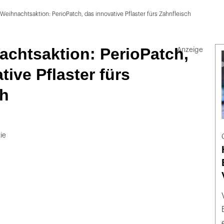
Weihnachtsaktion: PerioPatch, das innovative Pflaster fürs Zahnfleisch
achtsaktion: PerioPatch,
tive Pflaster fürs
ch
ie