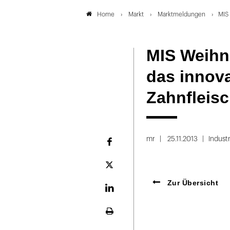
Markt
Marktmeldungen
MIS 
Home
MIS Weihn
das innova
Zahnfleis
mr
25.11.2013
Industr
Facebook
Plattform
X
Zur Übersicht
LinekdIn
Seite
ausdrucken