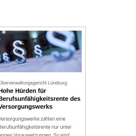
Oberverwaltungsgericht Lüneburg
Hohe Hürden für
Berufsunfähigkeitsrente des
Versorgungswerks
Versorgungswerke zahlen eine
Berufsunfähigkeitsrente nur unter
engen Voraussetzungen. So sind