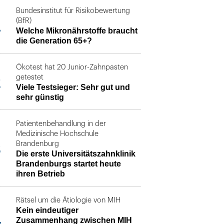
Bundesinstitut für Risikobewertung
1
(BfR)
Welche Mikronährstoffe braucht
die Generation 65+?
Ökotest hat 20 Junior-Zahnpasten
2
getestet
Viele Testsieger: Sehr gut und
sehr günstig
Patientenbehandlung in der
Medizinische Hochschule
3
Brandenburg
Die erste Universitätszahnklinik
Brandenburgs startet heute
ihren Betrieb
Rätsel um die Ätiologie von MIH
Kein eindeutiger
4
Zusammenhang zwischen MIH