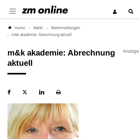
S
Markt
Marktmeldungen
Home
m&k akademie: Abrechnung aktuell
m&k akademie: Abrechnung
aktuell
Facebook
Plattform
LinekdIn
Seite
X
ausdrucken