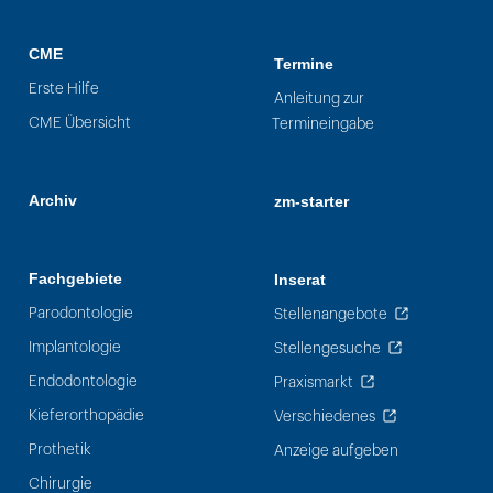
CME
Termine
Erste Hilfe
Anleitung zur
CME Übersicht
Termineingabe
Archiv
zm-starter
Fachgebiete
Inserat
Parodontologie
Stellenangebote
Implantologie
Stellengesuche
Endodontologie
Praxismarkt
Kieferorthopädie
Verschiedenes
Prothetik
Anzeige aufgeben
Chirurgie