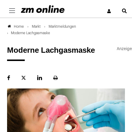
S
Markt
Marktmeldungen
Home
Moderne Lachgasmaske
Moderne Lachgasmaske
Facebook
Plattform
LinekdIn
Seite
X
ausdrucken