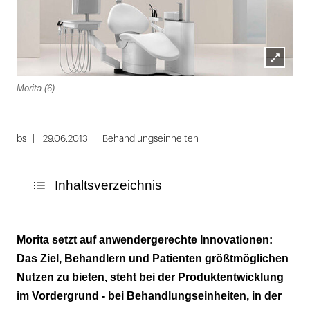
Lightbox
Morita (6)
öffnen
Folie
1
bs
29.06.2013
Behandlungseinheiten
von
6
Inhaltsverzeichnis
Konzept für Kieferorthopäden
Morita setzt auf anwendergerechte Innovationen:
Das Ziel, Behandlern und Patienten größtmöglichen
Nutzen zu bieten, steht bei der Produktentwicklung
im Vordergrund - bei Behandlungseinheiten, in der