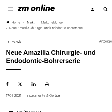
S
Markt
Marktmeldungen
Home
Neue Amazilia Chirurgie- und Endodontie-Bohrerserie
Tri Hawk
Neue Amazilia Chirurgie- und
Endodontie-Bohrerserie
Facebook
Plattform
LinekdIn
Seite
X
ausdrucken
17.03.2021
Instrumente & Geräte
Zur Übersicht