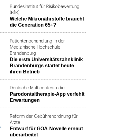
Bundesinstitut für Risikobewertung
1
(BfR)
Welche Mikronährstoffe braucht
die Generation 65+?
Patientenbehandlung in der
Medizinische Hochschule
2
Brandenburg
Die erste Universitätszahnklinik
Brandenburgs startet heute
ihren Betrieb
Deutsche Multicenterstudie
3
Parodontaltherapie-App verfehlt
Erwartungen
Reform der Gebührenordnung für
4
Ärzte
Entwurf für GOÄ-Novelle erneut
überarbeitet