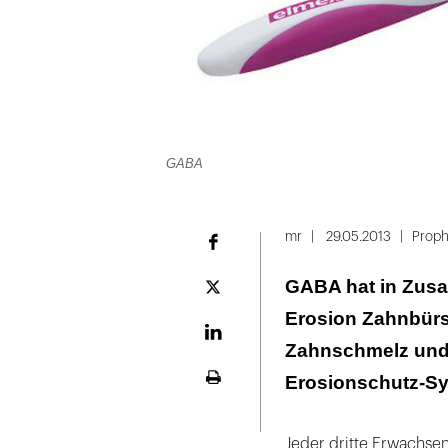
GABA
mr
29.05.2013
Proph
Facebook
GABA hat in Zusa
Plattform
X
Erosion Zahnbürst
LinekdIn
Zahnschmelz und 
Erosionschutz-Sy
Seite
ausdrucken
Jeder dritte Erwachsen