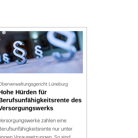
Oberverwaltungsgericht Lüneburg
Hohe Hürden für
Berufsunfähigkeitsrente des
Versorgungswerks
Versorgungswerke zahlen eine
Berufsunfähigkeitsrente nur unter
engen Voraussetzungen. So sind