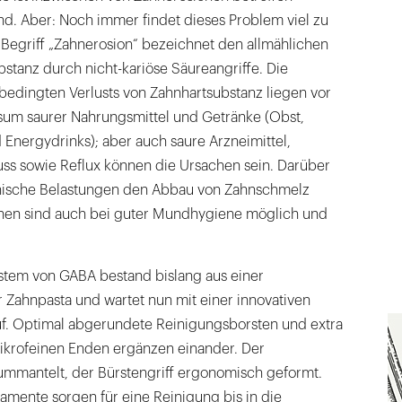
nd. Aber: Noch immer findet dieses Problem viel zu
Begriff „Zahnerosion“ bezeichnet den allmählichen
stanz durch nicht-kariöse Säureangriffe. Die
bedingten Verlusts von Zahnhartsubstanz liegen vor
sum saurer Nahrungsmittel und Getränke (Obst,
Energydrinks); aber auch saure Arzneimittel,
uss sowie Reflux können die Ursachen sein. Darüber
ische Belastungen den Abbau von Zahnschmelz
nen sind auch bei guter Mundhygiene möglich und
stem von GABA bestand bislang aus einer
 Zahnpasta und wartet nun mit einer innovativen
f. Optimal abgerundete Reinigungsborsten und extra
mikrofeinen Enden ergänzen einander. Der
 ummantelt, der Bürstengriff ergonomisch geformt.
amente sorgen für eine Reinigung bis in die