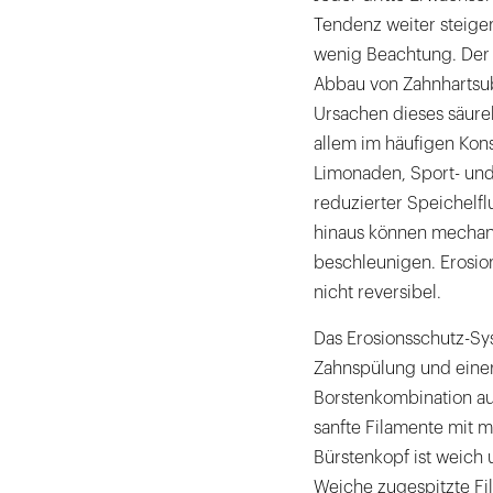
Tendenz weiter steige
wenig Beachtung. Der 
Abbau von Zahnhartsub
Ursachen dieses säure
allem im häufigen Kon
Limonaden, Sport- und 
reduzierter Speichelfl
hinaus können mechan
beschleunigen. Erosio
nicht reversibel.
Das Erosionsschutz-Sy
Zahnspülung und einer
Borstenkombination au
sanfte Filamente mit 
Bürstenkopf ist weich
Weiche zugespitzte Fil