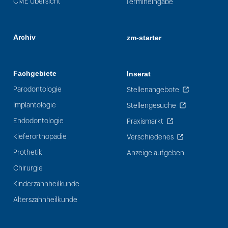
CME Übersicht
Termineingabe
Archiv
zm-starter
Fachgebiete
Inserat
Parodontologie
Stellenangebote
Implantologie
Stellengesuche
Endodontologie
Praxismarkt
Kieferorthopädie
Verschiedenes
Prothetik
Anzeige aufgeben
Chirurgie
Kinderzahnheilkunde
Alterszahnheilkunde