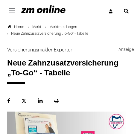
S
Markt
Marktmeldungen
Home
Neue Zahnzusatzversicherung „To-Go“ - Tabelle
Versicherungsmakler Experten
Neue Zahnzusatzversicherung
„To-Go“ - Tabelle
Facebook
Plattform
LinekdIn
Seite
X
ausdrucken