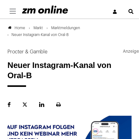
S
Markt
Marktmeldungen
Home
Neuer Instagram-Kanal von Oral-B
Procter & Gamble
Neuer Instagram-Kanal von
Oral-B
Facebook
Plattform
LinekdIn
Seite
X
ausdrucken