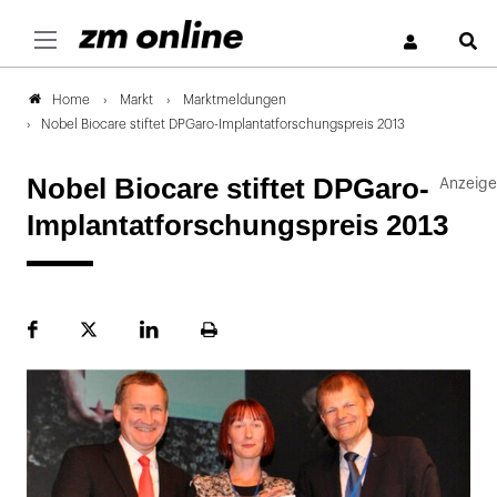
S
Markt
Marktmeldungen
Home
Nobel Biocare stiftet DPGaro-Implantatforschungspreis 2013
Nobel Biocare stiftet DPGaro-
Implantatforschungspreis 2013
Facebook
Plattform
LinekdIn
Seite
X
ausdrucken