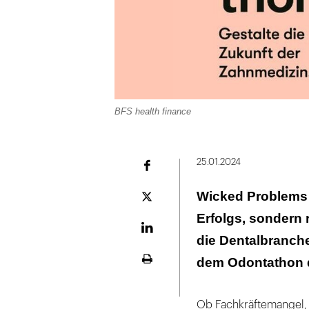
BFS health finance
25.01.2024
Facebook
Wicked Problems 
Plattform
X
Erfolgs, sondern 
LinekdIn
die Dentalbranche
dem Odontathon d
Seite
ausdrucken
Ob Fachkräftemangel,