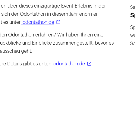
n über dieses einzigartige Event-Erlebnis in der
Sa
S
t sich der Odontathon in diesem Jahr enormer
bt es unter
odontathon.de
Sp
den Odontathon erfahren? Wir haben Ihnen eine
we
ckblicke und Einblicke zusammengestellt, bevor es
S
ausschau geht:
ere Details gibt es unter:
odontathon.de