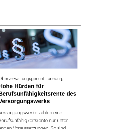
Oberverwaltungsgericht Lüneburg
Hohe Hürden für
Berufsunfähigkeitsrente des
Versorgungswerks
Versorgungswerke zahlen eine
Berufsunfähigkeitsrente nur unter
engen Voraussetzungen. So sind