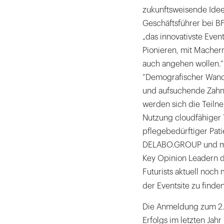
zukunftsweisende Idee
Geschäftsführer bei BF
„das innovativste Even
Pionieren, mit Machern
auch angehen wollen.“
“Demografischer Wand
und aufsuchende Zah
werden sich die Teiln
Nutzung cloudfähiger 
pflegebedürftiger Pat
DELABO.GROUP und my
Key Opinion Leadern d
Futurists aktuell noch
der Eventsite zu finden
Die Anmeldung zum 2. 
Erfolgs im letzten Jah