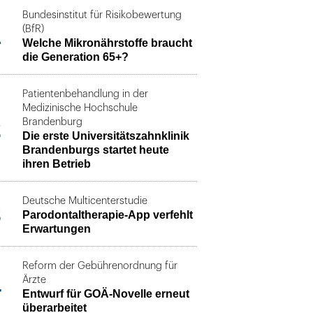
Bundesinstitut für Risikobewertung
1
(BfR)
Welche Mikronährstoffe braucht
die Generation 65+?
Patientenbehandlung in der
Medizinische Hochschule
2
Brandenburg
Die erste Universitätszahnklinik
Brandenburgs startet heute
ihren Betrieb
Deutsche Multicenterstudie
3
Parodontaltherapie-App verfehlt
Erwartungen
Reform der Gebührenordnung für
4
Ärzte
Entwurf für GOÄ-Novelle erneut
überarbeitet