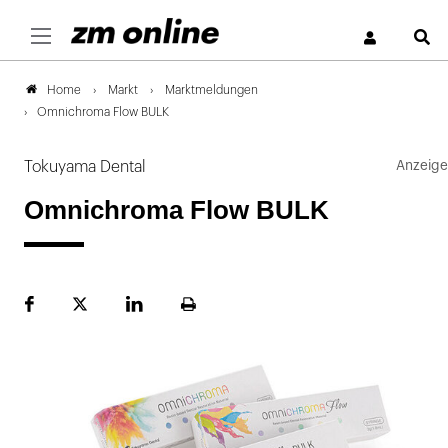
S
Markt
Marktmeldungen
Home
Omnichroma Flow BULK
Tokuyama Dental
Omnichroma Flow BULK
Facebook
Plattform
LinekdIn
Seite
X
ausdrucken