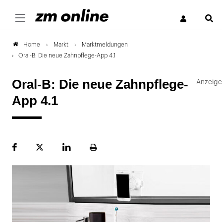
S
Markt
Marktmeldungen
Home
Oral-B: Die neue Zahnpflege-App 4.1
Oral-B: Die neue Zahnpflege-
App 4.1
Facebook
Plattform
LinekdIn
Seite
X
ausdrucken