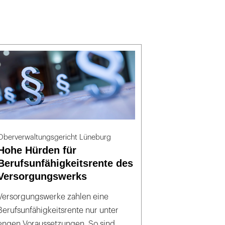
Oberverwaltungsgericht Lüneburg
Hohe Hürden für
Berufsunfähigkeitsrente des
Versorgungswerks
Versorgungswerke zahlen eine
Berufsunfähigkeitsrente nur unter
engen Voraussetzungen. So sind