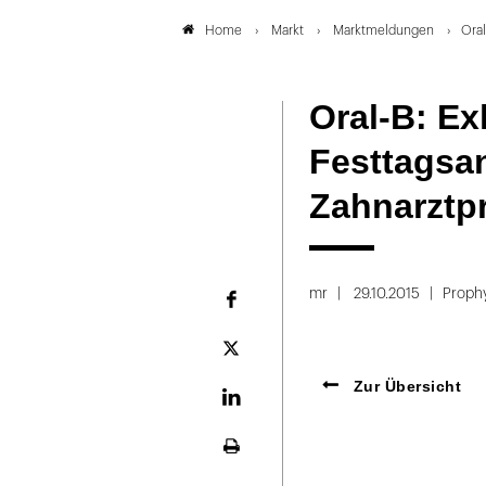
Markt
Marktmeldungen
Oral
Home
Oral-B: Ex
Festtagsa
Zahnarztp
mr
29.10.2015
Proph
Facebook
Plattform
X
Zur Übersicht
LinekdIn
Seite
ausdrucken