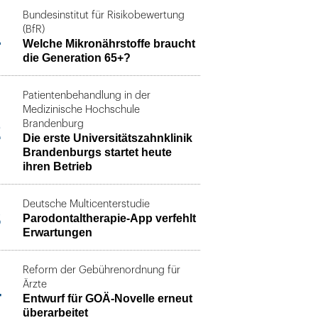
Bundesinstitut für Risikobewertung
1
(BfR)
Welche Mikronährstoffe braucht
die Generation 65+?
Patientenbehandlung in der
Medizinische Hochschule
2
Brandenburg
Die erste Universitätszahnklinik
Brandenburgs startet heute
ihren Betrieb
Deutsche Multicenterstudie
3
Parodontaltherapie-App verfehlt
Erwartungen
Reform der Gebührenordnung für
4
Ärzte
Entwurf für GOÄ-Novelle erneut
überarbeitet