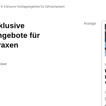
-B: Exklusive Festtagsangebote für Zahnarztpraxen
klusive
ngebote für
raxen
ylaxe