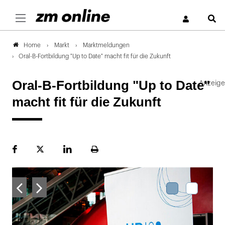
S
Markt
Marktmeldungen
Home
Oral-B-Fortbildung "Up to Date" macht fit für die Zukunft
Oral-B-Fortbildung "Up to Date"
macht fit für die Zukunft
Facebook
Plattform
LinekdIn
Seite
X
ausdrucken