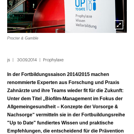
Lightbox
Procter & Gamble
Pro
öffnen
Folie
1
js
30.09.2014
Prophylaxe
von
In der Fortbildungssaison 2014/2015 machen
2
renommierte Experten aus Forschung und Praxis
Zahnärzte und ihre Teams wieder fit für die Zukunft:
Unter dem Titel „Biofilm-Management im Fokus der
Allgemeingesundheit – Konzepte der Vorsorge &
Nachsorge“ vermitteln sie in der Fortbuildungsreihe
"Up to Date" fundiertes Wissen und praktische
Empfehlungen, die entscheidend für die Prävention