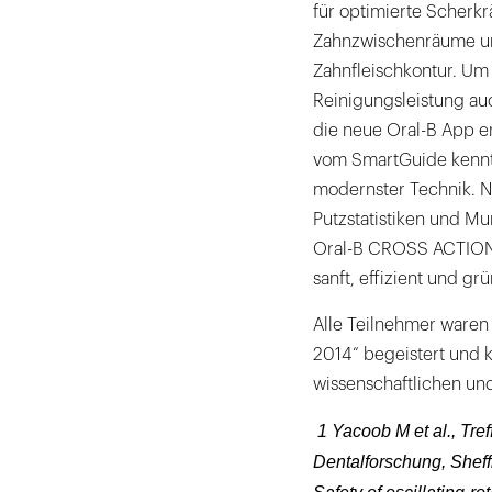
für optimierte Scherkrä
Zahnzwischenräume und
Zahnfleischkontur. Um
Reinigungsleistung au
die neue Oral-B App en
vom SmartGuide kennt
modernster Technik. N
Putzstatistiken und Mu
Oral-B CROSS ACTION-Te
sanft, effizient und gr
Alle Teilnehmer waren
2014“ begeistert und 
wissenschaftlichen un
1 Yacoob M et al., Tref
Dentalforschung, Sheffi