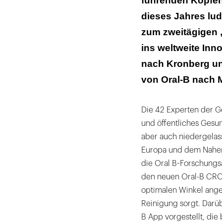
führenden Köpfen
dieses Jahres lud
zum zweitägigen 
ins weltweite In
nach Kronberg un
von Oral-B nach M
Die 42 Experten der G
und öffentliches Gesun
aber auch niedergelas
Europa und dem Nahen
die Oral B-Forschungsa
den neuen Oral-B CRO
optimalen Winkel ange
Reinigung sorgt. Darü
B App vorgestellt, di