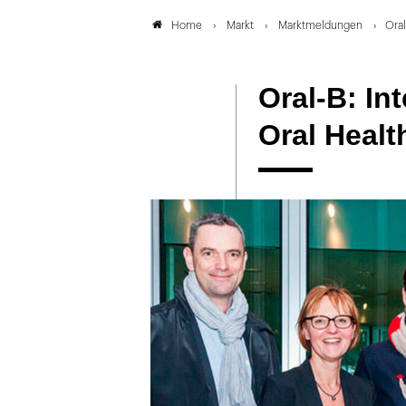
Markt
Marktmeldungen
Oral
Home
Oral-B: In
Oral Heal