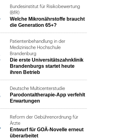
Bundesinstitut für Risikobewertung
1
(BfR)
Welche Mikronährstoffe braucht
die Generation 65+?
Patientenbehandlung in der
Medizinische Hochschule
2
Brandenburg
Die erste Universitätszahnklinik
Brandenburgs startet heute
ihren Betrieb
Deutsche Multicenterstudie
3
Parodontaltherapie-App verfehlt
Erwartungen
Reform der Gebührenordnung für
4
Ärzte
Entwurf für GOÄ-Novelle erneut
überarbeitet