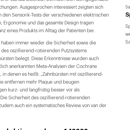
chungen. Ausgesprochen interessiert zeigten sich
Sa
S
n den Sensorik-Tests der verschiedenen elektrischen
n, Ergonomie und das gesamte Design tragen
Sp
nz eines Produkts im Alltag der Patienten bei.
we
S
haben immer wieder die Sicherheit sowie die
t des oszillierend-rotierenden Putzsystems
rsten belegt. Diese Erkenntnisse wurden auch
tlich anerkannten Meta-Analysen der Cochrane
, in denen es heißt: „Zahnbürsten mit oszillierend-
gie entfernen mehr Plaque und beugen
n kurz- und langfristig besser vor als
 Die Sicherheit des oszillierend-rotierenden
 zudem auch ein systematisches Review von van der