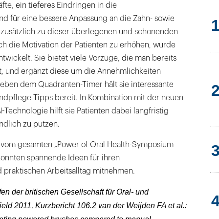
fte, ein tieferes Eindringen in die
 für eine bessere Anpassung an die Zahn- sowie
 zusätzlich zu dieser überlegenen und schonenden
ch die Motivation der Patienten zu erhöhen, wurde
twickelt. Sie bietet viele Vorzüge, die man bereits
, und ergänzt diese um die Annehmlichkeiten
eben dem Quadranten-Timer hält sie interessante
ndpflege-Tipps bereit. In Kombination mit der neuen
chnologie hilft sie Patienten dabei langfristig
ündlich zu putzen.
 vom gesamten „Power of Oral Health-Sympo­sium
konnten spannende Ideen für ihren
d praktischen Arbeitsalltag mitnehmen.
fen der britischen Gesellschaft für Oral- und
eld 2011, Kurzbericht 106.2 van der Weijden FA et al.: