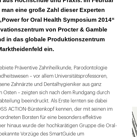
 aus Hochschule und Praxis. Im Februar
 man eine große Zahl dieser Experten
„Power for Oral Health Symposium 2014“
novationszentrum von Procter & Gamble
d in das globale Produktionszentrum
arktheidenfeld ein.
ebiete Präventive Zahnheilkunde, Parodontologie
dheitswesen – vor allem Universitätsprofessoren,
sene Zahnärzte und Dentalhygieniker aus ganz
 Osten – zeigten sich nach dem Rundgang durch
bteilung beeindruckt. Als Erste lernten sie dabei
SS ACTION-Bürstenkopf kennen, der mit seinen im
ordneten Borsten für eine besonders effektive
ber hinaus wurde der hochkarätigen Gruppe die Oral-
e bekannte Vorzüge des SmartGuide um