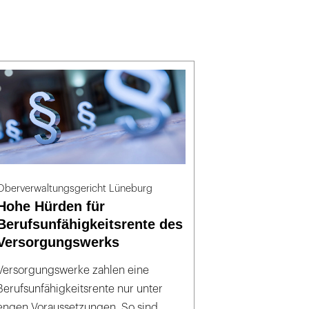
Oberverwaltungsgericht Lüneburg
Hohe Hürden für
Berufsunfähigkeitsrente des
Versorgungswerks
Versorgungswerke zahlen eine
Berufsunfähigkeitsrente nur unter
engen Voraussetzungen. So sind