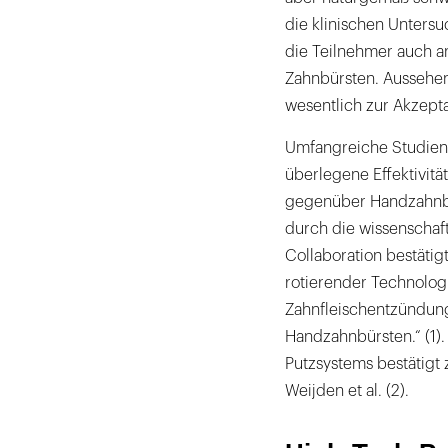
die klinischen Untersu
die Teilnehmer auch a
Zahnbürsten. Aussehe
wesentlich zur Akzepta
Umfangreiche Studien 
überlegene Effektivitä
gegenüber Handzahnbü
durch die wissenschaf
Collaboration bestätigt
rotierender Technolo
Zahnfleischentzündunge
Handzahnbürsten.“ (1).
Putzsystems bestätigt
Weijden et al. (2).