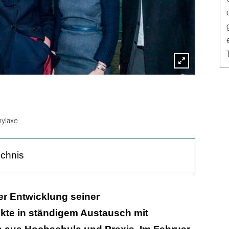
Lightbox
öffnen
hylaxe
ichnis
laqueentfernung
der Entwicklung seiner
te in ständigem Austausch mit
uktionsanlage: 140000 Produkte täglich