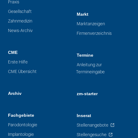
Praxis
Gesellschaft
Markt
Zahnmedizin
Marktanzeigen
News-Archiv
Firmenverzeichnis
CME
Termine
Erste Hilfe
Anleitung zur
CME Übersicht
Termineingabe
Archiv
zm-starter
Fachgebiete
Inserat
Parodontologie
Stellenangebote
Implantologie
Stellengesuche