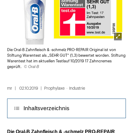
Lightbox
Die Oral-B Zahnfleisch & -schmelz PRO-REPAIR Original ist von
öffnen
Stiftung Warentest als „SEHR GUT“ (1,3) bewertet worden. Stiftung
Warentest hat im aktuellen Testlauf 10/2019 17 Zahncremes
© Oral-B
geprüft.
mr
02.10.2019
Prophylaxe
Industrie
Inhaltsverzeichnis
Smartes Bakterien-Management dank
Die Oral-B Zahnfleisch & -schmelz PRO-REPAIR