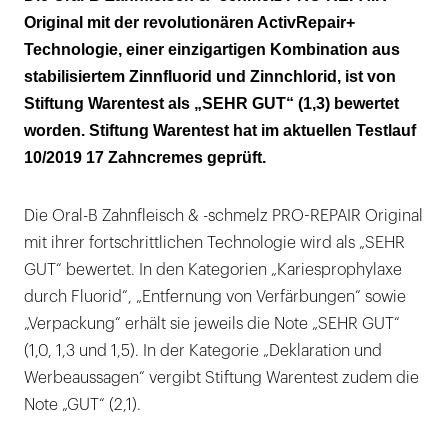
ActivRepair+ Technologie
Original mit der revolutionären ActivRepair+
Technologie, einer einzigartigen Kombination aus
Innovative Produkte für eine individuelle
stabilisiertem Zinnfluorid und Zinnchlorid, ist von
Zahnpflege
Stiftung Warentest als „SEHR GUT“ (1,3) bewertet
worden. Stiftung Warentest hat im aktuellen Testlauf
10/2019 17 Zahncremes geprüft.
Die Oral-B Zahnfleisch & -schmelz PRO-REPAIR Original
mit ihrer fortschrittlichen Technologie wird als „SEHR
GUT“ bewertet. In den Kategorien „Kariesprophylaxe
durch Fluorid“, „Entfernung von Verfärbungen“ sowie
„Verpackung“ erhält sie jeweils die Note „SEHR GUT“
(1,0, 1,3 und 1,5). In der Kategorie „Deklaration und
Werbeaussagen“ vergibt Stiftung Warentest zudem die
Note „GUT“ (2,1).