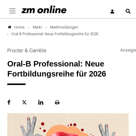
S
Markt
Marktmeldungen
Home
Oral-B Professional: Neue Fortbildungsreihe für 2026
Procter & Gamble
Oral-B Professional: Neue
Fortbildungsreihe für 2026
Facebook
Plattform
LinekdIn
Seite
X
ausdrucken