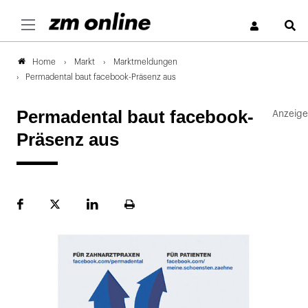
S
Markt
Marktmeldungen
Home
Permadental baut facebook-Präsenz aus
Permadental baut facebook-
Präsenz aus
Facebook
Plattform
LinekdIn
Seite
X
ausdrucken