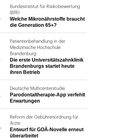
Bundesinstitut für Risikobewertung
1
(BfR)
Welche Mikronährstoffe braucht
die Generation 65+?
Patientenbehandlung in der
Medizinische Hochschule
2
Brandenburg
Die erste Universitätszahnklinik
Brandenburgs startet heute
ihren Betrieb
Deutsche Multicenterstudie
3
Parodontaltherapie-App verfehlt
Erwartungen
Reform der Gebührenordnung für
4
Ärzte
Entwurf für GOÄ-Novelle erneut
überarbeitet