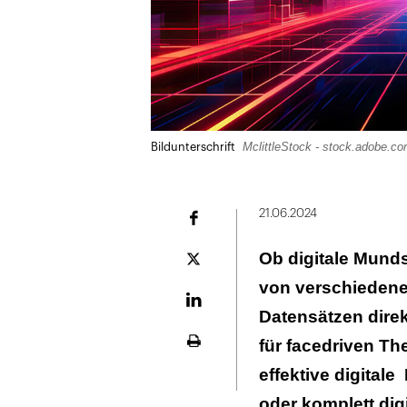
MclittleStock - stock.adobe.c
Bildunterschrift
21.06.2024
Facebook
Ob digitale Mund
Plattform
X
von verschiedene
LinekdIn
Datensätzen direk
für facedriven The
Seite
ausdrucken
effektive digital
oder komplett dig