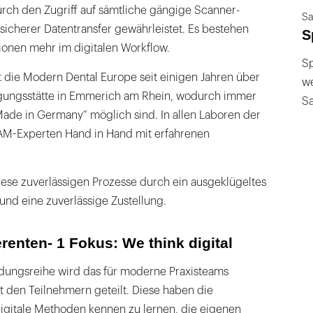
Durch den Zugriff auf sämtliche gängige Scanner-
Sa
sicherer Datentransfer gewährleistet. Es bestehen
S
tionen mehr im digitalen Workflow.
Sp
t die Modern Dental Europe seit einigen Jahren über
we
rtigungsstätte in Emmerich am Rhein, wodurch immer
S
de in Germany“ möglich sind. In allen Laboren der
-Experten Hand in Hand mit erfahrenen
se zuverlässigen Prozesse durch ein ausgeklügeltes
nd eine zuverlässige Zustellung.
erenten- 1 Fokus: We think digital
dungsreihe wird das für moderne Praxisteams
 den Teilnehmern geteilt. Diese haben die
digitale Methoden kennen zu lernen, die eigenen