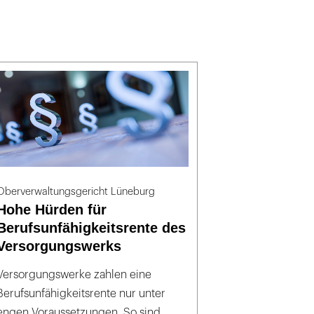
Oberverwaltungsgericht Lüneburg
Hohe Hürden für
Berufsunfähigkeitsrente des
Versorgungswerks
Versorgungswerke zahlen eine
Berufsunfähigkeitsrente nur unter
engen Voraussetzungen. So sind