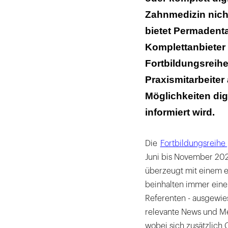
Zahnmedizin nic
bietet Permadenta
Komplettanbieter
Fortbildungsreihe
Praxismitarbeiter
Möglichkeiten di
informiert wird.
Die
Fortbildungsreihe 
Juni bis November 202
überzeugt mit einem e
beinhalten immer einen
Referenten - ausgewies
relevante News und Me
wobei sich zusätzlich 