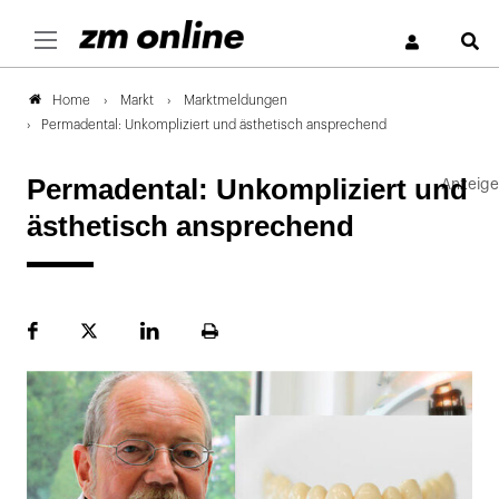
S
Markt
Marktmeldungen
Home
Permadental: Unkompliziert und ästhetisch ansprechend
Permadental: Unkompliziert und
ästhetisch ansprechend
Facebook
Plattform
LinekdIn
Seite
X
ausdrucken