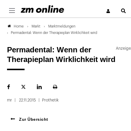
S
Markt
Marktmeldungen
Home
Permadental: Wenn der Therapieplan Wirklichkeit wird
Permadental: Wenn der
Therapieplan Wirklichkeit wird
Facebook
Plattform
LinekdIn
Seite
X
ausdrucken
mr
22.11.2015
Prothetik
Zur Übersicht