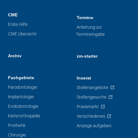
CME
Termine
Erste Hilfe
Anleitung zur
CME Übersicht
Termineingabe
Archiv
zm-starter
Fachgebiete
Inserat
Parodontologie
Stellenangebote
Implantologie
Stellengesuche
Endodontologie
Praxismarkt
Kieferorthopädie
Verschiedenes
Prothetik
Anzeige aufgeben
Chirurgie