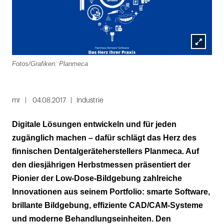
Lightbox
Fotos/Grafiken: Planmeca
öffnen
Folie
1
mr
04.08.2017
Industrie
von
Digitale Lösungen entwickeln und für jeden
5
zugänglich machen – dafür schlägt das Herz des
finnischen Dentalgeräteherstellers Planmeca. Auf
den diesjährigen Herbstmessen präsentiert der
Pionier der Low-Dose-Bildgebung zahlreiche
Innovationen aus seinem Portfolio: smarte Software,
brillante Bildgebung, effiziente CAD/CAM-Systeme
und moderne Behandlungseinheiten. Den