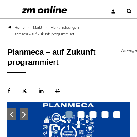
S
Markt
Marktmeldungen
Home
Planmeca – auf Zukunft programmiert
Planmeca – auf Zukunft
programmiert
Facebook
Plattform
LinekdIn
Seite
X
ausdrucken