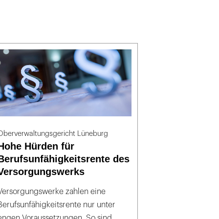
Oberverwaltungsgericht Lüneburg
Hohe Hürden für
Berufsunfähigkeitsrente des
Versorgungswerks
Versorgungswerke zahlen eine
Berufsunfähigkeitsrente nur unter
engen Voraussetzungen. So sind