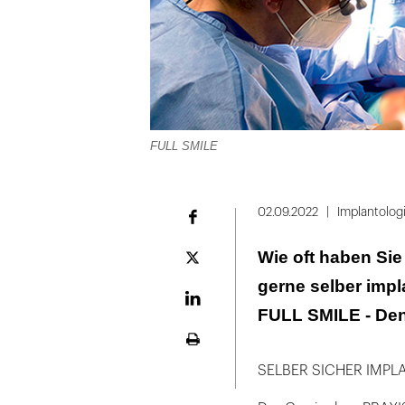
FULL SMILE
02.09.2022
Implantolog
Facebook
Wie oft haben Sie
Plattform
X
gerne selber imp
LinekdIn
FULL SMILE - Dent
Seite
ausdrucken
SELBER SICHER IMPL