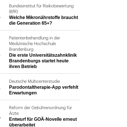
Bundesinstitut für Risikobewertung
1
(BfR)
Welche Mikronährstoffe braucht
die Generation 65+?
Patientenbehandlung in der
Medizinische Hochschule
2
Brandenburg
Die erste Universitätszahnklinik
Brandenburgs startet heute
ihren Betrieb
Deutsche Multicenterstudie
3
Parodontaltherapie-App verfehlt
Erwartungen
Reform der Gebührenordnung für
4
Ärzte
Entwurf für GOÄ-Novelle erneut
überarbeitet