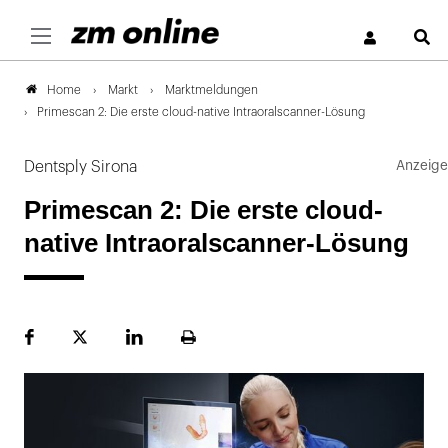
S
Markt
Marktmeldungen
Home
Primescan 2: Die erste cloud-native Intraoralscanner-Lösung
Dentsply Sirona
Primescan 2: Die erste cloud-
native Intraoralscanner-Lösung
Facebook
Plattform
LinekdIn
Seite
X
ausdrucken