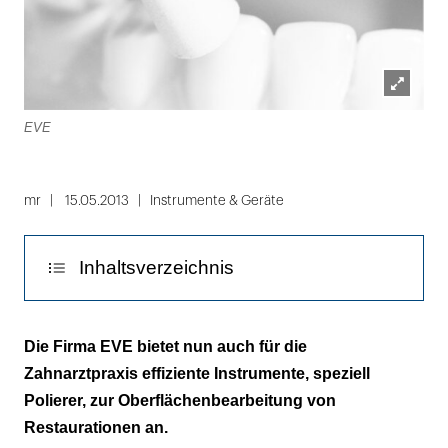
Lightbox
EVE
öffnen
mr
15.05.2013
Instrumente & Geräte
Inhaltsverzeichnis
Die Lücke für den Zahnarztbereich
Die Firma EVE bietet nun auch für die
geschlossen
Zahnarztpraxis effiziente Instrumente, speziell
Polierer, zur Oberflächenbearbeitung von
Restaurationen an.