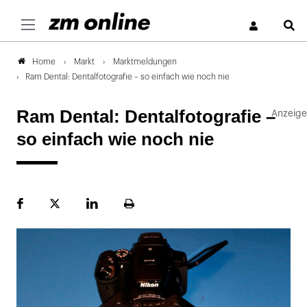
S
Markt
Marktmeldungen
Home
Ram Dental: Dentalfotografie – so einfach wie noch nie
Ram Dental: Dentalfotografie –
so einfach wie noch nie
Facebook
Plattform
LinekdIn
Seite
X
ausdrucken