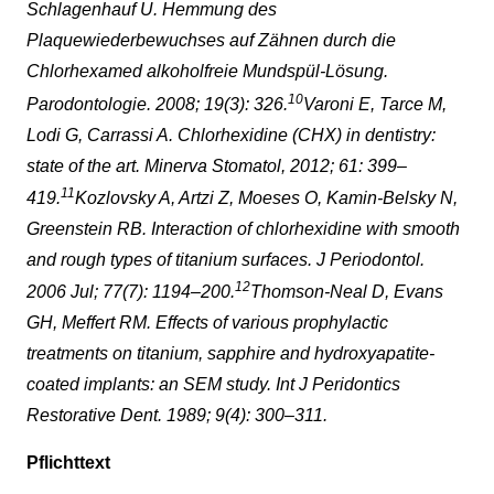
Schlagenhauf U. Hemmung des
Plaquewiederbewuchses auf Zähnen durch die
Chlorhexamed alkoholfreie Mundspül-Lösung.
10
Parodontologie. 2008; 19(3): 326.
Varoni E, Tarce M,
Lodi G, Carrassi A. Chlorhexidine (CHX) in dentistry:
state of the art. Minerva Stomatol, 2012; 61: 399–
11
419.
Kozlovsky A, Artzi Z, Moeses O, Kamin-Belsky N,
Greenstein RB. Interaction of chlorhexidine with smooth
and rough types of titanium surfaces. J Periodontol.
12
2006 Jul; 77(7): 1194–200.
Thomson-Neal D, Evans
GH, Meffert RM. Effects of various prophylactic
treatments on titanium, sapphire and hydroxyapatite-
coated implants: an SEM study. Int J Peridontics
Restorative Dent. 1989; 9(4): 300–311.
Pflichttext