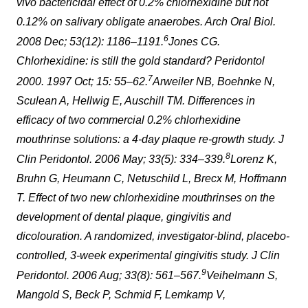
vivo bactericidal effect of 0.2% chlorhexidine but not
0.12% on salivary obligate anaerobes. Arch Oral Biol.
6
2008 Dec; 53(12): 1186–1191.
Jones CG.
Chlorhexidine: is still the gold standard? Peridontol
7
2000. 1997 Oct; 15: 55–62.
Arweiler NB, Boehnke N,
Sculean A, Hellwig E, Auschill TM. Differences in
efficacy of two commercial 0.2% chlorhexidine
mouthrinse solutions: a 4-day plaque re-growth study. J
8
Clin Peridontol. 2006 May; 33(5): 334–339.
Lorenz K,
Bruhn G, Heumann C, Netuschild L, Brecx M, Hoffmann
T. Effect of two new chlorhexidine mouthrinses on the
development of dental plaque, gingivitis and
dicolouration. A randomized, investigator-blind, placebo-
controlled, 3-week experimental gingivitis study. J Clin
9
Peridontol. 2006 Aug; 33(8): 561–567.
Veihelmann S,
Mangold S, Beck P, Schmid F, Lemkamp V,