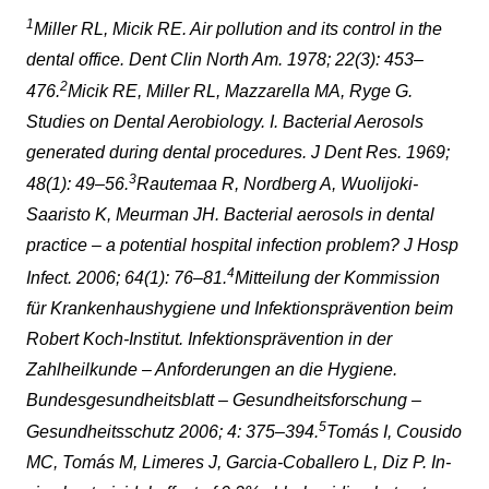
1
Miller RL, Micik RE. Air pollution and its control in the
dental office. Dent Clin North Am. 1978; 22(3): 453–
2
476.
Micik RE, Miller RL, Mazzarella MA, Ryge G.
Studies on Dental Aerobiology. I. Bacterial Aerosols
generated during dental procedures. J Dent Res. 1969;
3
48(1): 49–56.
Rautemaa R, Nordberg A, Wuolijoki-
Saaristo K, Meurman JH. Bacterial aerosols in dental
practice – a potential hospital infection problem? J Hosp
4
Infect. 2006; 64(1): 76–81.
Mitteilung der Kommission
für Krankenhaushygiene und Infektionsprävention beim
Robert Koch-Institut. Infektionsprävention in der
Zahlheilkunde – Anforderungen an die Hygiene.
Bundesgesundheitsblatt – Gesundheitsforschung –
5
Gesundheitsschutz 2006; 4: 375–394.
Tomás I, Cousido
MC, Tomás M, Limeres J, Garcia-Coballero L, Diz P. In-