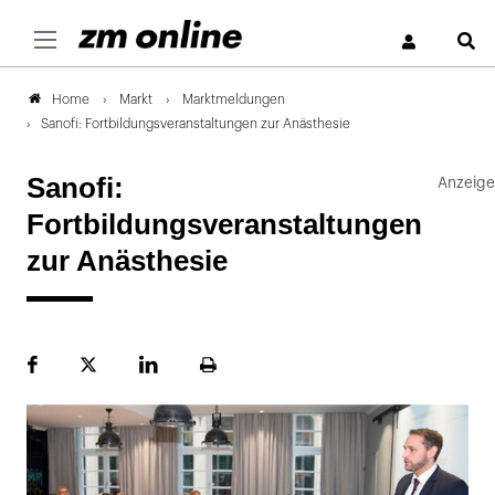
S
Markt
Marktmeldungen
Home
Sanofi: Fortbildungsveranstaltungen zur Anästhesie
Sanofi:
Fortbildungsveranstaltungen
zur Anästhesie
Facebook
Plattform
LinekdIn
Seite
X
ausdrucken