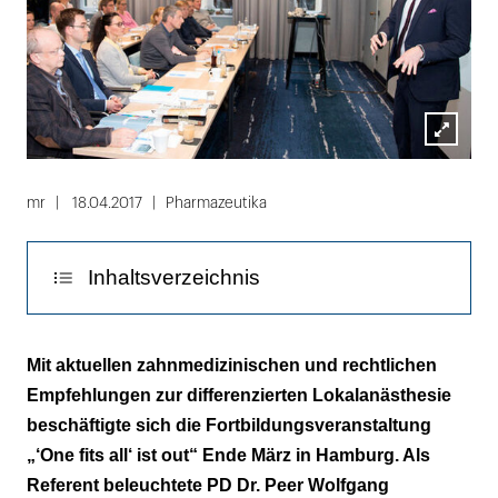
Lightbox
öffnen
mr
18.04.2017
Pharmazeutika
Inhaltsverzeichnis
Patienten kennenlernen
Mit aktuellen zahnmedizinischen und rechtlichen
Empfehlungen zur differenzierten Lokalanästhesie
Im Fokus: Risikopatienten
beschäftigte sich die Fortbildungsveranstaltung
Fortbildungspunkte für Teilnehmer
„‘One fits all‘ ist out“ Ende März in Hamburg. Als
Referent beleuchtete PD Dr. Peer Wolfgang