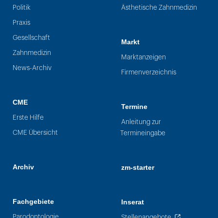
Politik
Ästhetische Zahnmedizin
Praxis
Gesellschaft
Markt
Zahnmedizin
Marktanzeigen
News-Archiv
Firmenverzeichnis
CME
Termine
Erste Hilfe
Anleitung zur
CME Übersicht
Termineingabe
Archiv
zm-starter
Fachgebiete
Inserat
Parodontologie
Stellenangebote