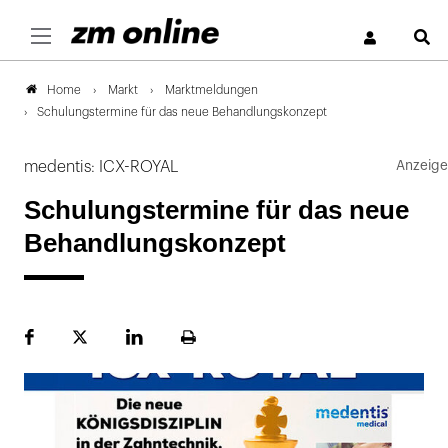
S
Markt
Marktmeldungen
Home
Schulungstermine für das neue Behandlungskonzept
medentis: ICX-ROYAL
Schulungstermine für das neue
Behandlungskonzept
Facebook
Plattform
LinekdIn
Seite
X
ausdrucken