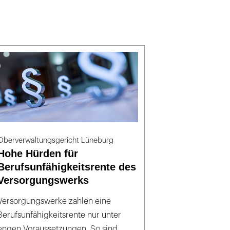
Oberverwaltungsgericht Lüneburg
Hohe Hürden für
Berufsunfähigkeitsrente des
Versorgungswerks
Versorgungswerke zahlen eine
Berufsunfähigkeitsrente nur unter
engen Voraussetzungen. So sind