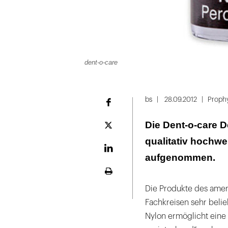
dent-o-care
bs
28.09.2012
Proph
Facebook
Die Dent-o-care D
Plattform
X
qualitativ hochw
LinekdIn
aufgenommen.
Seite
ausdrucken
Die Produkte des amer
Fachkreisen sehr belie
Nylon ermöglicht eine 