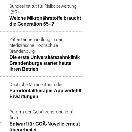
Bundesinstitut für Risikobewertung
1
(BfR)
Welche Mikronährstoffe braucht
die Generation 65+?
Patientenbehandlung in der
Medizinische Hochschule
2
Brandenburg
Die erste Universitätszahnklinik
Brandenburgs startet heute
ihren Betrieb
Deutsche Multicenterstudie
3
Parodontaltherapie-App verfehlt
Erwartungen
Reform der Gebührenordnung für
4
Ärzte
Entwurf für GOÄ-Novelle erneut
überarbeitet