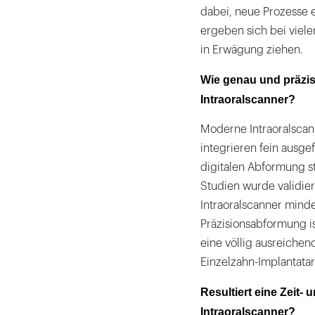
dabei, neue Prozesse e
ergeben sich bei viele
in Erwägung ziehen.
Wie genau und präzi
Intraoralscanner?
Moderne Intraoralscan
integrieren fein ausge
digitalen Abformung st
Studien wurde validie
Intraoralscanner minde
Präzisionsabformung i
eine völlig ausreiche
Einzelzahn-Implantata
Resultiert eine Zeit-
Intraoralscanner?