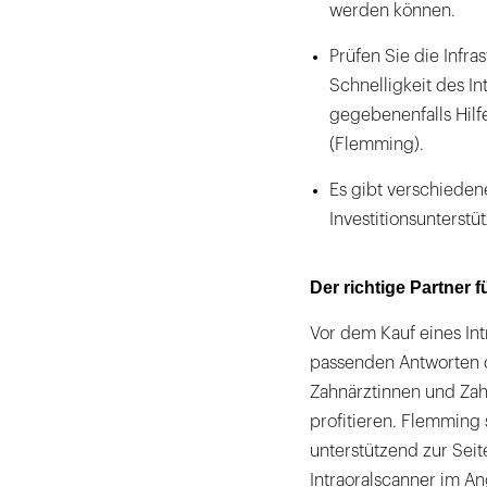
werden können.
Prüfen Sie die Infra
Schnelligkeit des In
gegebenenfalls Hil
(Flemming).
Es gibt verschieden
Investitionsunterstü
Der richtige Partner f
Vor dem Kauf eines Int
passenden Antworten 
Zahnärztinnen und Zah
profitieren. Flemming 
unterstützend zur Sei
Intraoralscanner im A