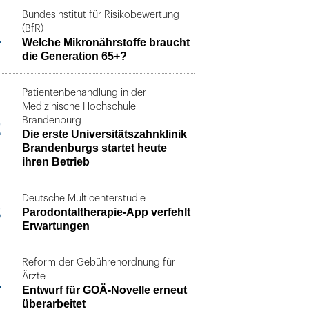
Bundesinstitut für Risikobewertung
1
(BfR)
Welche Mikronährstoffe braucht
die Generation 65+?
Patientenbehandlung in der
Medizinische Hochschule
2
Brandenburg
Die erste Universitätszahnklinik
Brandenburgs startet heute
ihren Betrieb
Deutsche Multicenterstudie
3
Parodontaltherapie-App verfehlt
Erwartungen
Reform der Gebührenordnung für
4
Ärzte
Entwurf für GOÄ-Novelle erneut
überarbeitet