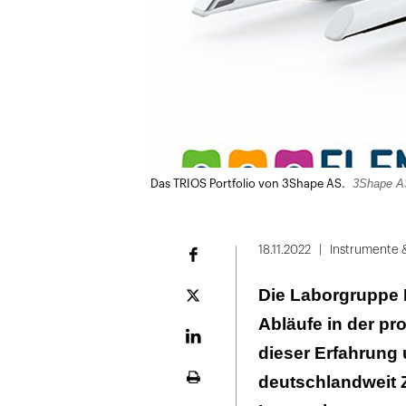
3Shape A
Das TRIOS Portfolio von 3Shape AS.
18.11.2022
Instrumente 
Facebook
Die Laborgruppe F
Plattform
X
Abläufe in der pr
LinekdIn
dieser Erfahrung
deutschlandweit 
Seite
ausdrucken