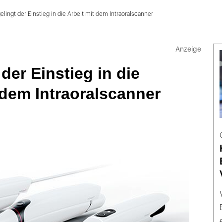
elingt der Einstieg in die Arbeit mit dem Intraoralscanner
der Einstieg in die
 dem Intraoralscanner