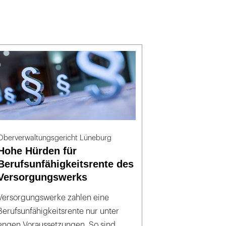
Oberverwaltungsgericht Lüneburg
Hohe Hürden für
Berufsunfähigkeitsrente des
Versorgungswerks
Versorgungswerke zahlen eine
Berufsunfähigkeitsrente nur unter
engen Voraussetzungen. So sind