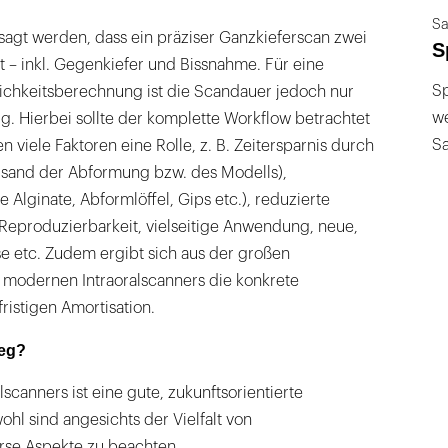
Sa
sagt werden, dass ein präziser Ganzkieferscan zwei
S
t – inkl. Gegenkiefer und Bissnahme. Für eine
Sp
tlichkeitsberechnung ist die Scandauer jedoch nur
we
g. Hierbei sollte der komplette Workflow betrachtet
S
 viele Faktoren eine Rolle, z. B. Zeitersparnis durch
ersand der Abformung bzw. des Modells),
e Alginate, Abformlöffel, Gips etc.), reduzierte
 Reproduzierbarkeit, vielseitige Anwendung, neue,
se etc. Zudem ergibt sich aus der großen
s modernen Intraoralscanners die konkrete
ristigen Amortisation.
ieg?
lscanners ist eine gute, zukunftsorientierte
hl sind angesichts der Vielfalt von
rse Aspekte zu beachten.