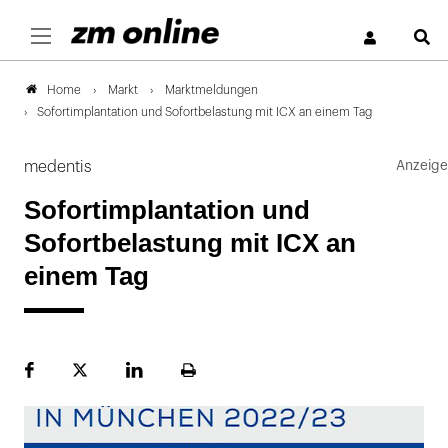
S
Markt
Marktmeldungen
Home
Sofortimplantation und Sofortbelastung mit ICX an einem Tag
medentis
Sofortimplantation und
Sofortbelastung mit ICX an
einem Tag
Facebook
Plattform
LinekdIn
Seite
X
ausdrucken