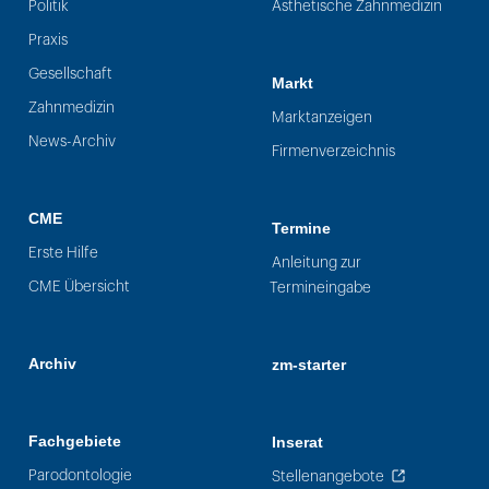
Politik
Ästhetische Zahnmedizin
Praxis
Gesellschaft
Markt
Zahnmedizin
Marktanzeigen
News-Archiv
Firmenverzeichnis
CME
Termine
Erste Hilfe
Anleitung zur
CME Übersicht
Termineingabe
Archiv
zm-starter
Fachgebiete
Inserat
Parodontologie
Stellenangebote