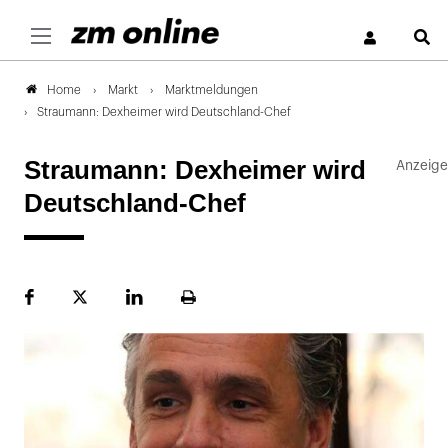
S
Markt
Marktmeldungen
Home
Straumann: Dexheimer wird Deutschland-Chef
Straumann: Dexheimer wird
Deutschland-Chef
Facebook
Plattform
LinekdIn
Seite
X
ausdrucken