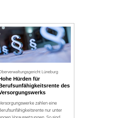
Oberverwaltungsgericht Lüneburg
Hohe Hürden für
Berufsunfähigkeitsrente des
Versorgungswerks
Versorgungswerke zahlen eine
Berufsunfähigkeitsrente nur unter
engen Voraussetzungen. So sind