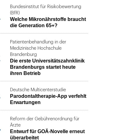
Bundesinstitut für Risikobewertung
1
(BfR)
Welche Mikronährstoffe braucht
die Generation 65+?
Patientenbehandlung in der
Medizinische Hochschule
2
Brandenburg
Die erste Universitätszahnklinik
Brandenburgs startet heute
ihren Betrieb
Deutsche Multicenterstudie
3
Parodontaltherapie-App verfehlt
Erwartungen
Reform der Gebührenordnung für
4
Ärzte
Entwurf für GOÄ-Novelle erneut
überarbeitet