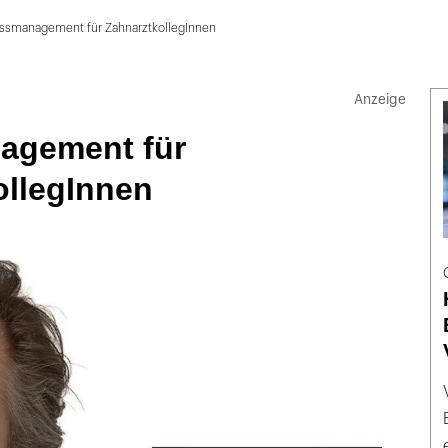
essmanagement für ZahnarztkollegInnen
agement für
ollegInnen