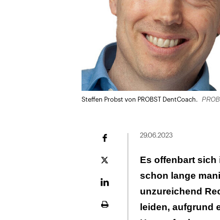
PROB
Steffen Probst von PROBST DentCoach.
29.06.2023
Facebook
Es offenbart sich 
Plattform
X
schon lange manif
LinekdIn
unzureichend Re
leiden, aufgrund
Seite
ausdrucken