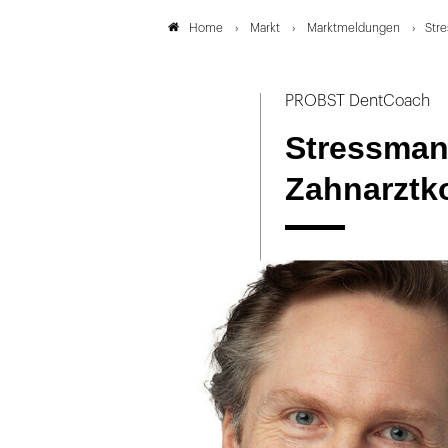
Markt
Marktmeldungen
Str
Home
PROBST DentCoach
Stressman
Zahnarztk