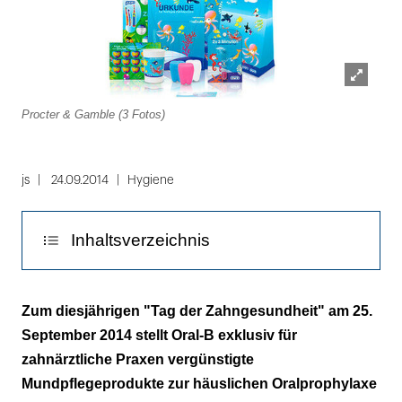
Lightbox
Procter & Gamble (3 Fotos)
öffnen
Folie
1
js
24.09.2014
Hygiene
von
3
Inhaltsverzeichnis
Vorzugsangebote ab sofort bestellbar
Zum diesjährigen "Tag der Zahngesundheit" am 25.
September 2014 stellt Oral-B exklusiv für
zahnärztliche Praxen vergünstigte
Mundpflegeprodukte zur häuslichen Oralprophylaxe