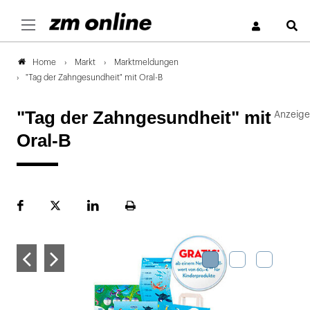
S
Markt
Marktmeldungen
Home
"Tag der Zahngesundheit" mit Oral-B
"Tag der Zahngesundheit" mit
Oral-B
Facebook
Plattform
LinekdIn
Seite
X
ausdrucken