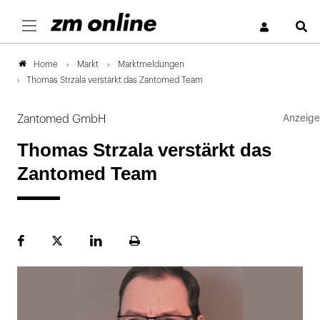
S
Markt
Marktmeldungen
Home
Thomas Strzala verstärkt das Zantomed Team
Zantomed GmbH
Thomas Strzala verstärkt das
Zantomed Team
Facebook
Plattform
LinekdIn
Seite
X
ausdrucken