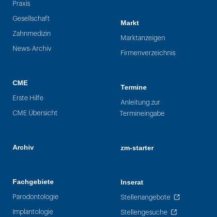
Praxis
Gesellschaft
Markt
Zahnmedizin
Marktanzeigen
News-Archiv
Firmenverzeichnis
CME
Termine
Erste Hilfe
Anleitung zur
CME Übersicht
Termineingabe
Archiv
zm-starter
Fachgebiete
Inserat
Parodontologie
Stellenangebote
Implantologie
Stellengesuche