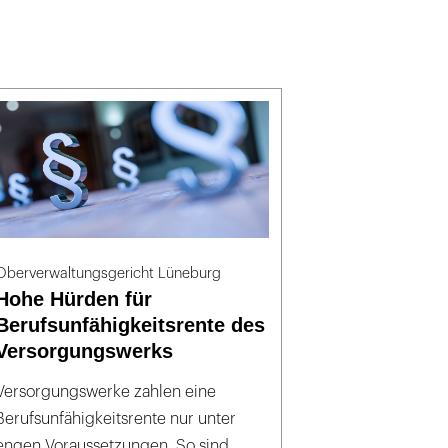
Oberverwaltungsgericht Lüneburg
Hohe Hürden für
Berufsunfähigkeitsrente des
Versorgungswerks
Versorgungswerke zahlen eine
Berufsunfähigkeitsrente nur unter
engen Voraussetzungen. So sind