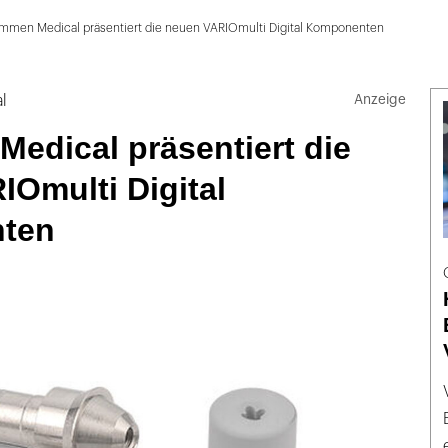
mmen Medical präsentiert die neuen VARIOmulti Digital Komponenten
l
edical präsentiert die
Omulti Digital
ten