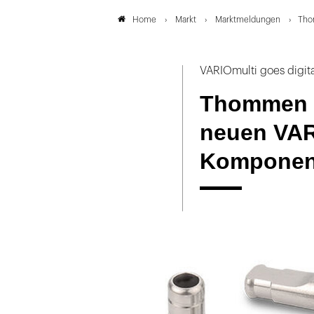
Markt
Marktmeldungen
Tho
Home
VARIOmulti goes digita
Thommen M
neuen VARI
Komponen