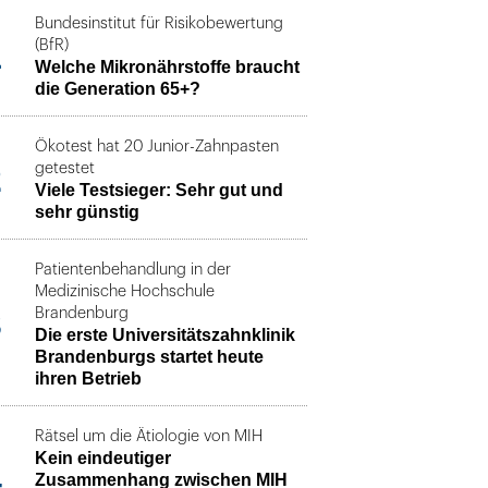
Bundesinstitut für Risikobewertung
1
(BfR)
Welche Mikronährstoffe braucht
die Generation 65+?
Ökotest hat 20 Junior-Zahnpasten
2
getestet
Viele Testsieger: Sehr gut und
sehr günstig
Patientenbehandlung in der
Medizinische Hochschule
3
Brandenburg
Die erste Universitätszahnklinik
Brandenburgs startet heute
ihren Betrieb
Rätsel um die Ätiologie von MIH
Kein eindeutiger
4
Zusammenhang zwischen MIH