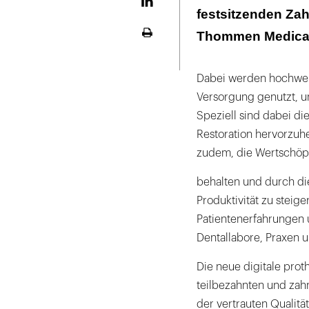
LinekdIn
festsitzenden Zah
Thommen Medical
Seite
ausdrucken
Dabei werden hochwerti
Versorgung genutzt, u
Speziell sind dabei di
Restoration hervorzuh
zudem, die Wertschöp
behalten und durch di
Produktivität zu steige
Patientenerfahrungen 
Dentallabore, Praxen u
Die neue digitale prot
teilbezahnten und zahn
der vertrauten Qualit