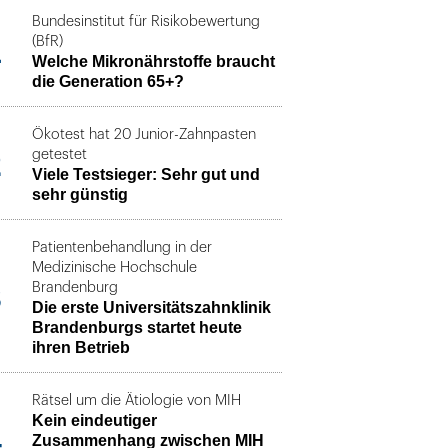
Bundesinstitut für Risikobewertung
1
(BfR)
Welche Mikronährstoffe braucht
die Generation 65+?
Ökotest hat 20 Junior-Zahnpasten
2
getestet
Viele Testsieger: Sehr gut und
sehr günstig
Patientenbehandlung in der
Medizinische Hochschule
3
Brandenburg
Die erste Universitätszahnklinik
Brandenburgs startet heute
ihren Betrieb
Rätsel um die Ätiologie von MIH
Kein eindeutiger
4
Zusammenhang zwischen MIH