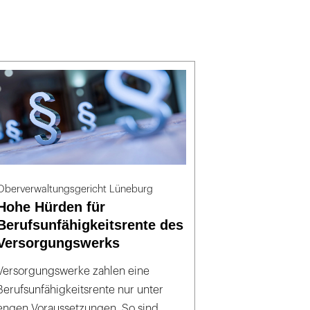
Oberverwaltungsgericht Lüneburg
Hohe Hürden für
Berufsunfähigkeitsrente des
Versorgungswerks
Versorgungswerke zahlen eine
Berufsunfähigkeitsrente nur unter
engen Voraussetzungen. So sind