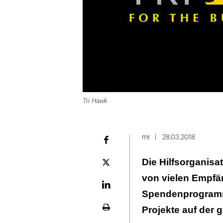
Tri Hawk
mr
28.03.2018
Facebook
Die Hilfsorganisat
Plattform
X
von vielen Empfä
LinekdIn
Spendenprogramm,
Projekte auf der 
Seite
ausdrucken