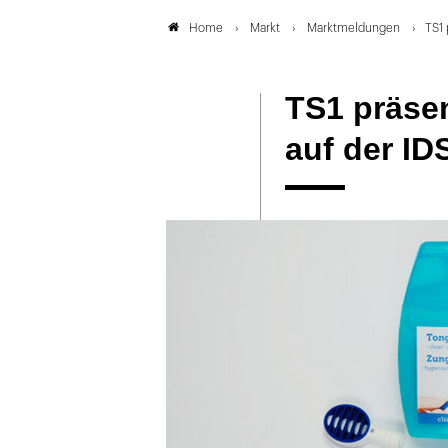
Markt
Marktmeldungen
TS1 
Home
TS1 präse
auf der ID