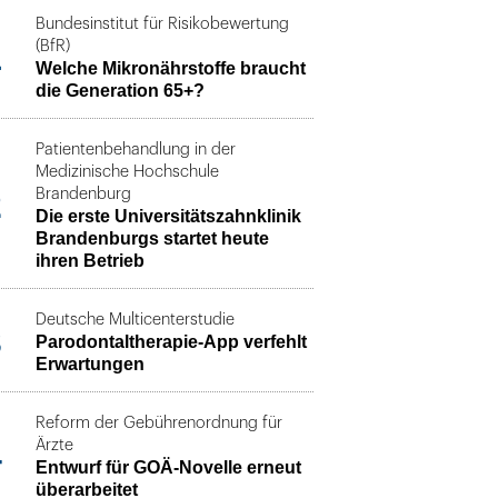
Bundesinstitut für Risikobewertung
1
(BfR)
Welche Mikronährstoffe braucht
die Generation 65+?
Patientenbehandlung in der
Medizinische Hochschule
2
Brandenburg
Die erste Universitätszahnklinik
Brandenburgs startet heute
ihren Betrieb
Deutsche Multicenterstudie
3
Parodontaltherapie-App verfehlt
Erwartungen
Reform der Gebührenordnung für
4
Ärzte
Entwurf für GOÄ-Novelle erneut
überarbeitet