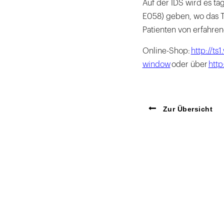
Auf der IDS wird es tä
E058) geben, wo das T
Patienten von erfahren
Online-Shop:
http://ts
window
oder über
http
Zur Übersicht