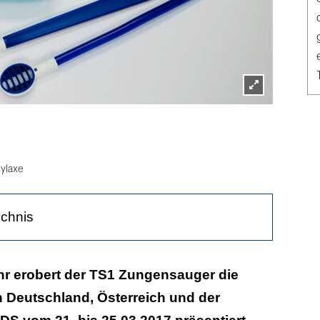
Lightbox
öffnen
ylaxe
ichnis
eitfähigkeit und maximales Frischegefühl
hr erobert der TS1 Zungensauger die
n Deutschland, Österreich und der