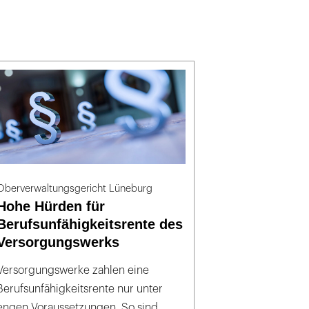
Oberverwaltungsgericht Lüneburg
Hohe Hürden für
Berufsunfähigkeitsrente des
Versorgungswerks
Versorgungswerke zahlen eine
Berufsunfähigkeitsrente nur unter
engen Voraussetzungen. So sind