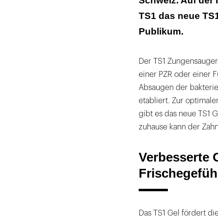
Schweiz. Auf der 
Tägliche Live-
TS1 das neue TS1
Publikum.
Der TS1 Zungensauger 
einer PZR oder einer 
Absaugen der bakterie
etabliert. Zur optimal
gibt es das neue TS1 
zuhause kann der Zahn
Verbesserte 
Frischegefüh
Das TS1 Gel fördert di