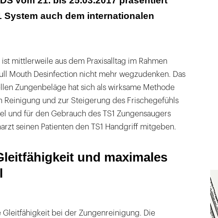
IDS vom 21. bis 25.03.2017 präsentiert
Demonstrationen auf der IDS
 System auch dem internationalen
ist mittlerweile aus dem Praxisalltag im Rahmen
Full Mouth Desinfection nicht mehr wegzudenken. Das
llen Zungenbeläge hat sich als wirksame Methode
en Reinigung und zur Steigerung des Frischegefühls
Gel und für den Gebrauch des TS1 Zungensaugers
arzt seinen Patienten den TS1 Handgriff mitgeben.
Gleitfähigkeit und maximales
l
e Gleitfähigkeit bei der Zungenreinigung. Die