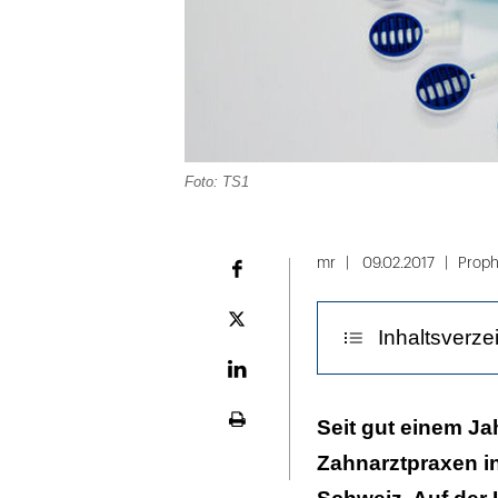
Foto: TS1
mr
09.02.2017
Proph
Facebook
Plattform
Inhaltsverze
X
LinekdIn
Verbesserte Gl
Seit gut einem Ja
Seite
ausdrucken
Zahnarztpraxen i
TS1 Handgriff