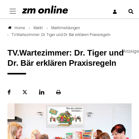
S
Markt
Marktmeldungen
Home
TV.Wartezimmer: Dr. Tiger und Dr. Bär erklären Praxisregeln
TV.Wartezimmer: Dr. Tiger und
Dr. Bär erklären Praxisregeln
Facebook
Plattform
LinekdIn
Seite
X
ausdrucken