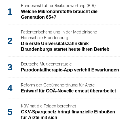
Bundesinstitut für Risikobewertung (BfR)
1
Welche Mikronährstoffe braucht die
Generation 65+?
Patientenbehandlung in der Medizinische
2
Hochschule Brandenburg
Die erste Universitätszahnklinik
Brandenburgs startet heute ihren Betrieb
3
Deutsche Multicenterstudie
Parodontaltherapie-App verfehlt Erwartungen
4
Reform der Gebührenordnung für Ärzte
Entwurf für GOÄ-Novelle erneut überarbeitet
KBV hat die Folgen berechnet
5
GKV-Spargesetz bringt finanzielle Einbußen
für Ärzte mit sich