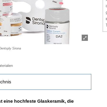
Lightbox
Dentsply Sirona
öffnen
terialien
ichnis
ungen für unterschiedliche Bedarfe
t eine hochfeste Glaskeramik, die