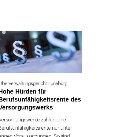
Oberverwaltungsgericht Lüneburg
Hohe Hürden für
Berufsunfähigkeitsrente des
Versorgungswerks
Versorgungswerke zahlen eine
Berufsunfähigkeitsrente nur unter
engen Voraussetzungen. So sind