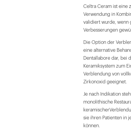
Celtra Ceram ist eine z
Verwendung in Kombina
validiert wurde, wenn 
Verbesserungen gewün
Die Option der Verble
eine alternative Beha
Dentallabore dar, bei 
Keramiksystem zum Ein
Verblendung von vollk
Zirkonoxid geeignet.
Je nach Indikation ste
monolithische Restaurat
keramischerVerblendun
sie ihren Patienten in
können.