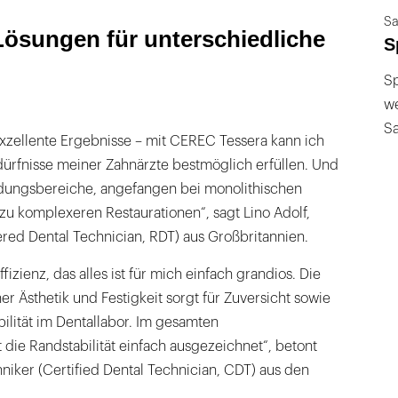
Sa
ösungen für unterschiedliche
S
Sp
we
S
xzellente Ergebnisse – mit CEREC Tessera kann ich
ürfnisse meiner Zahnärzte bestmöglich erfüllen. Und
endungsbereiche, angefangen bei monolithischen
 zu komplexeren Restaurationen“, sagt Lino Adolf,
red Dental Technician, RDT) aus Großbritannien.
fizienz, das alles ist für mich einfach grandios. Die
r Ästhetik und Festigkeit sorgt für Zuversicht sowie
ibilität im Dentallabor. Im gesamten
 die Randstabilität einfach ausgezeichnet“, betont
niker (Certified Dental Technician, CDT) aus den