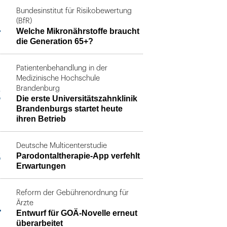
Bundesinstitut für Risikobewertung
1
(BfR)
Welche Mikronährstoffe braucht
die Generation 65+?
Patientenbehandlung in der
Medizinische Hochschule
2
Brandenburg
Die erste Universitätszahnklinik
Brandenburgs startet heute
ihren Betrieb
Deutsche Multicenterstudie
3
Parodontaltherapie-App verfehlt
Erwartungen
Reform der Gebührenordnung für
4
Ärzte
Entwurf für GOÄ-Novelle erneut
überarbeitet