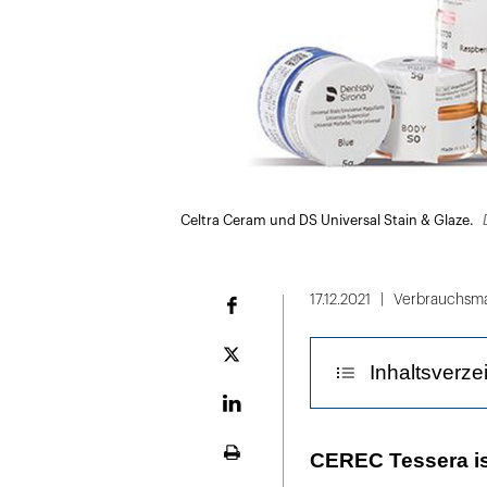
Celtra Ceram und DS Universal Stain & Glaze.
17.12.2021
Verbrauchsma
Facebook
Plattform
Inhaltsverze
X
LinekdIn
Keramische Lös
CEREC Tessera is
Seite
ausdrucken