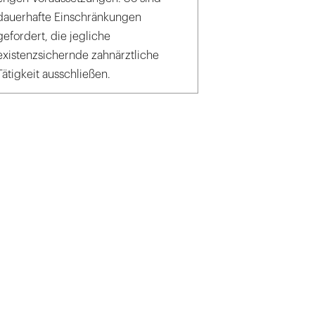
dauerhafte Einschränkungen
gefordert, die jegliche
existenzsichernde zahnärztliche
Tätigkeit ausschließen.
mbasic/Adobe Stock