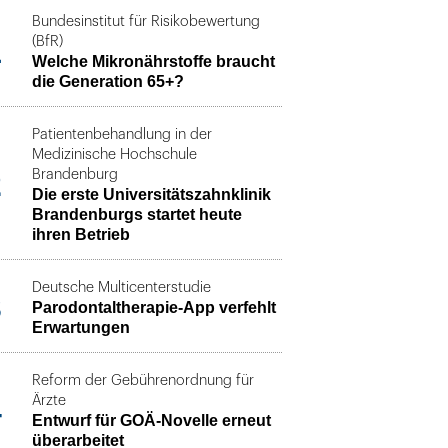
Bundesinstitut für Risikobewertung
1
(BfR)
Welche Mikronährstoffe braucht
die Generation 65+?
Patientenbehandlung in der
Medizinische Hochschule
2
Brandenburg
Die erste Universitätszahnklinik
Brandenburgs startet heute
ihren Betrieb
Deutsche Multicenterstudie
3
Parodontaltherapie-App verfehlt
Erwartungen
Reform der Gebührenordnung für
4
Ärzte
Entwurf für GOÄ-Novelle erneut
überarbeitet