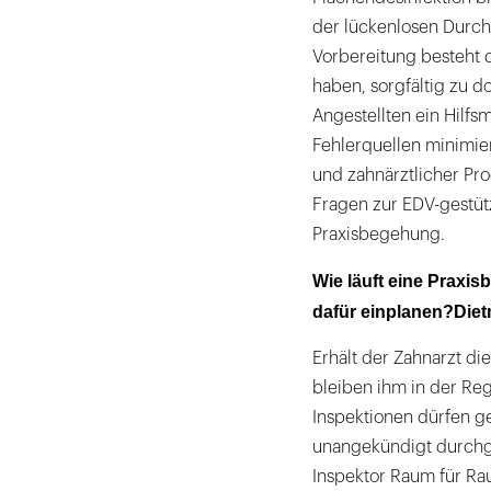
der lückenlosen Durc
Vorbereitung besteht d
haben, sorgfältig zu 
Angestellten ein Hilfsm
Fehlerquellen minimier
und zahnärztlicher Pr
Fragen zur EDV-gestütz
Praxisbegehung.
Wie läuft eine Praxis
dafür einplanen?Die
Erhält der Zahnarzt di
bleiben ihm in der Re
Inspektionen dürfen 
unangekündigt durchge
Inspektor Raum für Rau