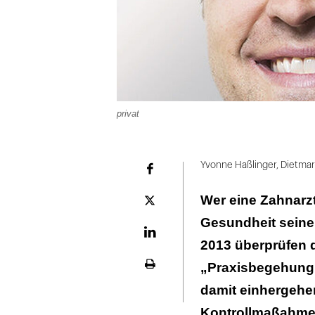
privat
Folie
1
Yvonne Haßlinger, Dietma
Facebook
von
Wer eine Zahnarztp
2
Plattform
X
Gesundheit seiner
LinekdIn
2013 überprüfen 
„Praxisbegehung“
Seite
ausdrucken
damit einhergehe
Kontrollmaßahmen