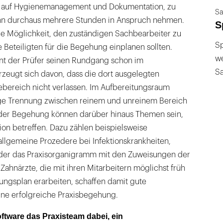
k auf Hygienemanagement und Dokumentation, zu
Sa
ann durchaus mehrere Stunden in Anspruch nehmen.
S
ie Möglichkeit, den zuständigen Sachbearbeiter zu
Sp
ie Beteiligten für die Begehung einplanen sollten.
we
t der Prüfer seinen Rundgang schon im
S
eugt sich davon, dass die dort ausgelegten
ebereich nicht verlassen. Im Aufbereitungsraum
nge Trennung zwischen reinem und unreinem Bereich
 der Begehung können darüber hinaus Themen sein,
tion betreffen. Dazu zählen beispielsweise
lgemeine Prozedere bei Infektionskrankheiten,
der das Praxisorganigramm mit den Zuweisungen der
 Zahnärzte, die mit ihren Mitarbeitern möglichst früh
ungsplan erarbeiten, schaffen damit gute
ine erfolgreiche Praxisbegehung.
oftware das Praxisteam dabei, ein