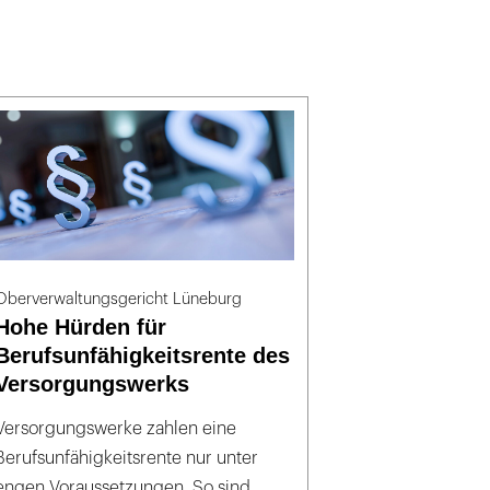
Oberverwaltungsgericht Lüneburg
Hohe Hürden für
Berufsunfähigkeitsrente des
Versorgungswerks
Versorgungswerke zahlen eine
Berufsunfähigkeitsrente nur unter
engen Voraussetzungen. So sind