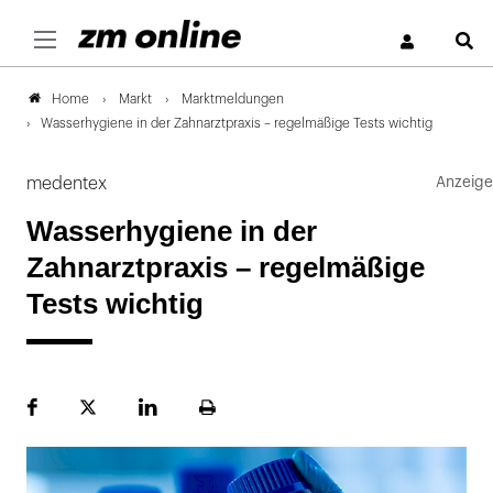
S
Markt
Marktmeldungen
Home
Wasserhygiene in der Zahnarztpraxis – regelmäßige Tests wichtig
medentex
Wasserhygiene in der
Zahnarztpraxis – regelmäßige
Tests wichtig
Facebook
Plattform
LinekdIn
Seite
X
ausdrucken